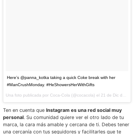
Here’s @panna_kotka taking a quick Coke break with her
#ManCrushMonday. #HeShowersHerWithGifts
Una foto publicada por Coca-Cola (@cocacola) el
21 de Dic de 2015 a la(s) 11:05 PST
Ten en cuenta que
Instagram es una red social muy
personal
. Su comunidad quiere ver el otro lado de tu
marca, la cara más amable y cercana de ti. Debes tener
una cercanía con tus seguidores y facilitarles que te