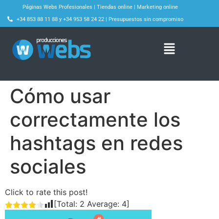
Páginas Webs Profesionales
|
Tiendas online
|
Marketing online
+34 853 88 11 88
y
+34 953 58 24 22
|
Presupuestos sin compromiso
Cómo usar
correctamente los
hashtags en redes
sociales
Click to rate this post!
[Total:
2
Average:
4
]