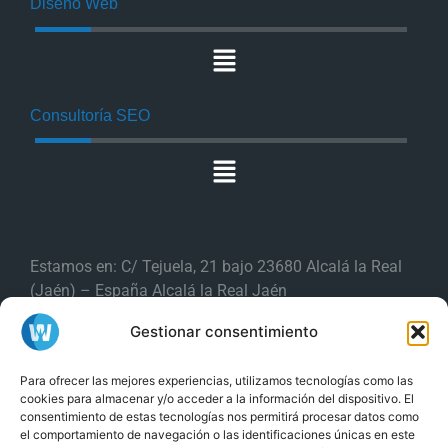
Diseño Web
Consultoría SEO
Estamos en: C/ Tejuela, 21 bajo 23680 Alcalá la Real
(Jaén) – España Alcalá la Real Jaén
Gestionar consentimiento
Producciones Webs es una
marca de
Para ofrecer las mejores experiencias, utilizamos tecnologías como las
ISPGestión Provider S.L
cookies para almacenar y/o acceder a la información del dispositivo. El
consentimiento de estas tecnologías nos permitirá procesar datos como
y
Tel. (+34) 853 88 11 88
Tel. (+34) 953
el comportamiento de navegación o las identificaciones únicas en este