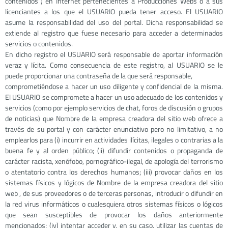
contenidos”) en Internet pertenecientes a Producciones Webs o a sus
licenciantes a los que el USUARIO pueda tener acceso. El USUARIO
asume la responsabilidad del uso del portal. Dicha responsabilidad se
extiende al registro que fuese necesario para acceder a determinados
servicios o contenidos.
En dicho registro el USUARIO será responsable de aportar información
veraz y lícita. Como consecuencia de este registro, al USUARIO se le
puede proporcionar una contraseña de la que será responsable,
comprometiéndose a hacer un uso diligente y confidencial de la misma.
El USUARIO se compromete a hacer un uso adecuado de los contenidos y
servicios (como por ejemplo servicios de chat, foros de discusión o grupos
de noticias) que Nombre de la empresa creadora del sitio web ofrece a
través de su portal y con carácter enunciativo pero no limitativo, a no
emplearlos para (i) incurrir en actividades ilícitas, ilegales o contrarias a la
buena fe y al orden público; (ii) difundir contenidos o propaganda de
carácter racista, xenófobo, pornográfico-ilegal, de apología del terrorismo
o atentatorio contra los derechos humanos; (iii) provocar daños en los
sistemas físicos y lógicos de Nombre de la empresa creadora del sitio
web , de sus proveedores o de terceras personas, introducir o difundir en
la red virus informáticos o cualesquiera otros sistemas físicos o lógicos
que sean susceptibles de provocar los daños anteriormente
mencionados; (iv) intentar acceder y, en su caso, utilizar las cuentas de