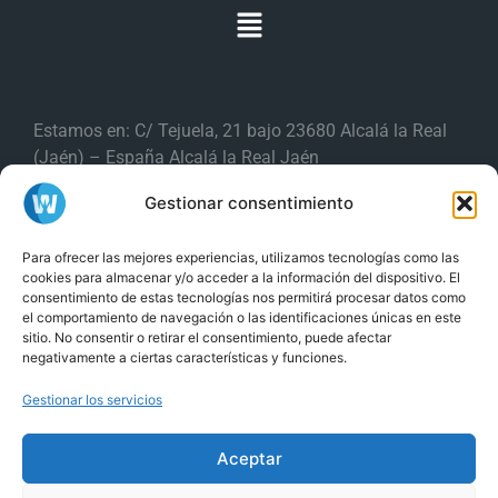
Estamos en: C/ Tejuela, 21 bajo 23680 Alcalá la Real
(Jaén) – España Alcalá la Real Jaén
Gestionar consentimiento
Producciones Webs es una
marca de
Para ofrecer las mejores experiencias, utilizamos tecnologías como las
ISPGestión Provider S.L
cookies para almacenar y/o acceder a la información del dispositivo. El
consentimiento de estas tecnologías nos permitirá procesar datos como
y
Tel. (+34) 853 88 11 88
Tel. (+34) 953
el comportamiento de navegación o las identificaciones únicas en este
sitio. No consentir o retirar el consentimiento, puede afectar
58 24 22
negativamente a ciertas características y funciones.
Gestionar los servicios
24/7 Soporte técnico
Aceptar