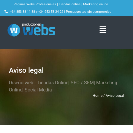
Páginas Webs Profesionales
|
Tiendas online
|
Marketing online
+34 853 88 11 88
y
+34 953 58 24 22
|
Presupuestos sin compromiso
Aviso legal
Diseño web | Tiendas Online| SEO / SEM| Marketing
Online| Social Media
Home / Aviso Legal