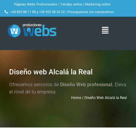
Páginas Webs Profesionales
|
Tiendas online
|
Marketing online
+34 853 88 11 88
y
+34 953 58 24 22
|
Presupuestos sin compromiso
Diseño web Alcalá la Real
Ofrecemos servicios de
Diseño Web profesional.
Eleva
el nivel de tu empresa
Home / Diseño Web Alcalá la Real