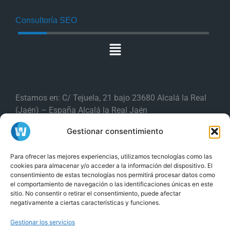
Consultoría SEO
Estamos en: C/ Tejuela, 21 bajo 23680 Alcalá la Real
(Jaén) – España Alcalá la Real Jaén
Gestionar consentimiento
Producciones Webs es una
marca de
Para ofrecer las mejores experiencias, utilizamos tecnologías como las
ISPGestión Provider S.L
cookies para almacenar y/o acceder a la información del dispositivo. El
consentimiento de estas tecnologías nos permitirá procesar datos como
y
Tel. (+34) 853 88 11 88
Tel. (+34) 953
el comportamiento de navegación o las identificaciones únicas en este
sitio. No consentir o retirar el consentimiento, puede afectar
58 24 22
negativamente a ciertas características y funciones.
Gestionar los servicios
24/7 Soporte técnico