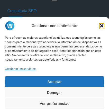
Consultoría SEO
Gestionar consentimiento
Para ofrecer las mejores experiencias, utilizamos tecnologías como las
cookies para almacenar y/o acceder a la información del dispositivo. El
consentimiento de estas tecnologías nos permitirá procesar datos como
Estamos en: C/ Tejuela, 21 bajo 23680 Alcalá la Real
el comportamiento de navegación o las identificaciones únicas en este
(Jaén) – España Alcalá la Real Jaén
sitio. No consentir o retirar el consentimiento, puede afectar
negativamente a ciertas características y funciones.
Gestionar los servicios
Producciones Webs es una
marca de
ISPGestión Provider S.L
Aceptar
y
Tel. (+34) 853 88 11 88
Tel. (+34) 953
Utilizamos cookies para ofrecerte la mejor experiencia en
Denegar
nuestra web.
58 24 22
Puedes aprender más sobre qué cookies utilizamos o
Ver preferencias
desactivarlas en los
ajustes
.