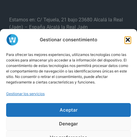
Estamos en: C/ Tejuela, 21 bajo 23680 Alcalá la Real
(Jaén) – España Alcalá la Real Jaén
Gestionar consentimiento
Producciones Webs es una
marca de
Para ofrecer las mejores experiencias, utilizamos tecnologías como las
ISPGestión Provider S.L
cookies para almacenar y/o acceder a la información del dispositivo. El
consentimiento de estas tecnologías nos permitirá procesar datos como
y
Tel. (+34) 853 88 11 88
Tel. (+34) 953
el comportamiento de navegación o las identificaciones únicas en este
sitio. No consentir o retirar el consentimiento, puede afectar
58 24 22
negativamente a ciertas características y funciones.
Gestionar los servicios
24/7 Soporte técnico
Aceptar
Utilizamos cookies para ofrecerte la mejor experiencia en
Copyright
Producciones Webs
, Creado por
Producciones Webs
Denegar
nuestra web.
Puedes aprender más sobre qué cookies utilizamos o
Aviso Legal
Blog
SEO
SEM – Google Adwords
eCommerce