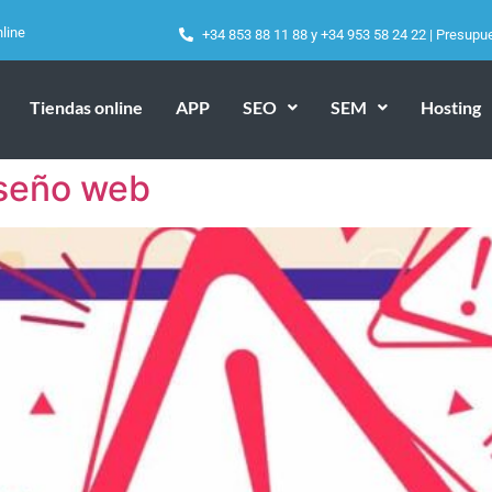
line
+34 853 88 11 88
y
+34 953 58 24 22
|
Presupu
Tiendas online
APP
SEO
SEM
Hosting
iseño web