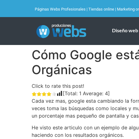
Páginas Webs Profesionales
|
Tiendas online
|
Marketing on
Diseño web
Cómo Google está
Orgánicas
Click to rate this post!
[Total:
1
Average:
4
]
Cada vez mas, google esta cambiando la form
veces toma las búsquedas como locales y mu
un porcentaje mas pequeño de pantalla y ca
He visto este articulo con un ejemplo de al
haciendo con los resultados orgánicos.