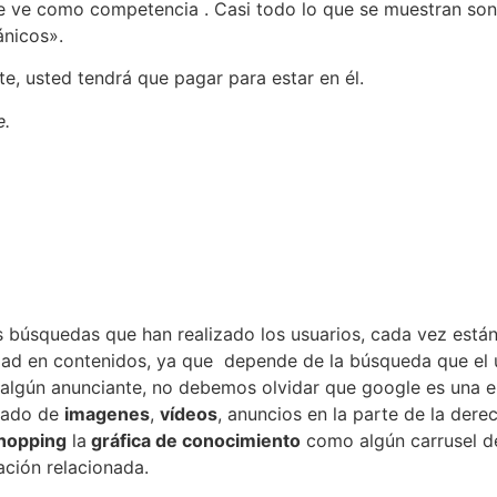
e ve como competencia . Casi todo lo que se muestran so
ánicos».
e, usted tendrá que pagar para estar en él.
e.
s búsquedas que han realizado los usuarios, cada vez está
idad en contenidos, ya que depende de la búsqueda que el 
e algún anunciante, no debemos olvidar que google es una e
stado de
imagenes
,
vídeos
, anuncios en la parte de la der
hopping
la
gráfica de conocimiento
como algún carrusel d
ación relacionada.