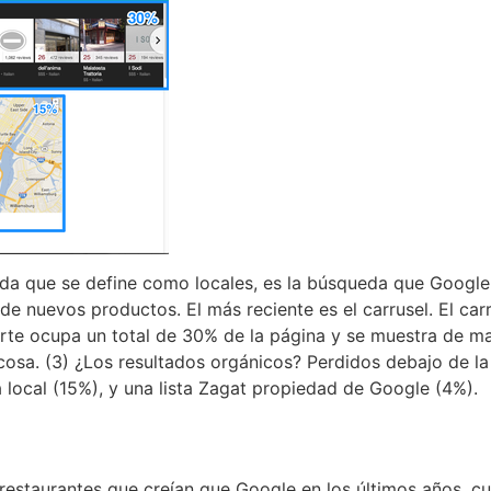
da que se define como locales, es la búsqueda que Google q
 nuevos productos. El más reciente es el carrusel. El carr
te ocupa un total de 30% de la página y se muestra de man
a cosa. (3) ¿Los resultados orgánicos? Perdidos debajo de l
local (15%), y una lista Zagat propiedad de Google (4%).
restaurantes que creían que Google en los últimos años ,c