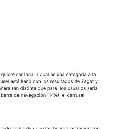
uiere ser local. Local es una categoría a la
usel está lleno con los resultados de Zagat y
era tan distinta que para los usuarios sería
a barra de navegación (14%), el carrusel
uando se les dijo que los buenos negocios con