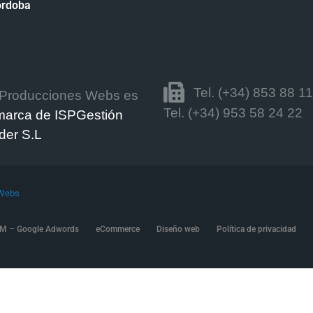
órdoba
Tel. (+34) 853 88 1
Producciones Webs es
Tel. (+34) 953 58 24 22
marca de ISPGestión
der S.L
 Webs
M – Google Adwords
eCommerce
Diseño web
Política de privacidad