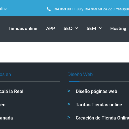
line
+34 853 88 11 88
y
+34 953 58 24 22
|
Presupu
Tiendas online
APP
SEO
SEM
Hosting
os en
Diseño Web
calá la Real
Diseño páginas web
aén
Tarifas Tiendas online
ranada
Creación de Tienda Onlin