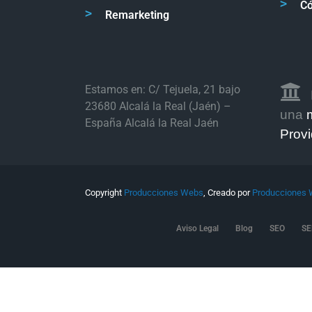
C
Remarketing
Estamos en: C/ Tejuela, 21 bajo
23680 Alcalá la Real (Jaén) –
una
España Alcalá la Real Jaén
Provi
Copyright
Producciones Webs
, Creado por
Producciones
Aviso Legal
Blog
SEO
SE