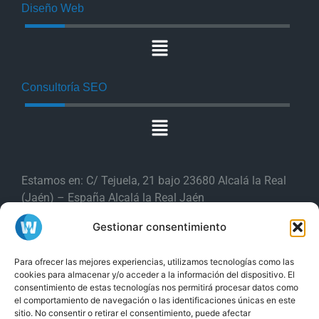
Diseño Web
Consultoría SEO
Estamos en: C/ Tejuela, 21 bajo 23680 Alcalá la Real
(Jaén) – España Alcalá la Real Jaén
Gestionar consentimiento
Producciones Webs es una
marca de
Para ofrecer las mejores experiencias, utilizamos tecnologías como las
ISPGestión Provider S.L
cookies para almacenar y/o acceder a la información del dispositivo. El
consentimiento de estas tecnologías nos permitirá procesar datos como
y
Tel. (+34) 853 88 11 88
Tel. (+34) 953
el comportamiento de navegación o las identificaciones únicas en este
sitio. No consentir o retirar el consentimiento, puede afectar