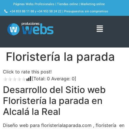
Páginas Webs Profesionales
|
Tiendas online
|
Marketing online
+34 853 88 11 88
y
+34 953 58 24 22
|
Presupuestos sin compromiso
Floristería la parada
Click to rate this post!
[Total:
0
Average:
0
]
Desarrollo del Sitio web
Floristería la parada en
Alcalá la Real
Diseño web para floristerialaparada.com , floristería en