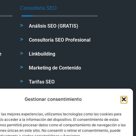
Consultoría SEO
Análisis SEO (GRATIS)
Consultoría SEO Profesional
e
Linkbuilding
Marketing de Contenido
Tarifas SEO
Gestionar consentimiento
y
1 88
24/7 Soporte técnico
 las mejores experiencias, utilizamos tecnologías como las cookies para
o acceder a la información del dispositivo. El consentimiento de estas
 nos permitirá procesar datos como el comportamiento de navegación o las
ones únicas en este sitio. No consentir o retirar el consentimiento, puede
tivamente a ciertas características y funciones.