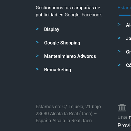
Gestionamos tus campañas de
Estam
publicidad en Google- Facebook
Al
Display
J
Google Shopping
G
Mantenimiento Adwords
C
Remarketing
Estamos en: C/ Tejuela, 21 bajo
23680 Alcalá la Real (Jaén) –
una
España Alcalá la Real Jaén
Provi