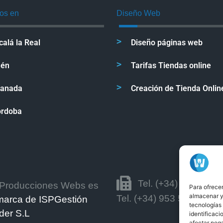
os en
Diseño Web
calá la Real
Diseño páginas web
aén
Tarifas Tiendas online
ranada
Creación de Tienda Onlin
órdoba
Tel. (+34) 853 88 1
Producciones Webs es
Para ofrecer
almacenar y/
Tel. (+34) 953 58 24 22
marca de ISPGestión
tecnologías
der S.L
identificaci
afectar nega