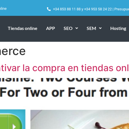
line
+34 853 88 11 88
y
+34 953 58 24 22
|
Presupu
Tiendas online
APP
SEO
SEM
Hosting
erce
tivar la compra en tiendas on